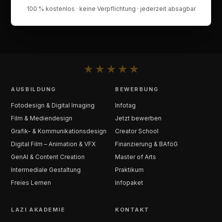
100 % kostenlos · keine Verpflichtung · jederzeit absagbar
★
★
★
★
★
AUSBILDUNG
BEWERBUNG
Fotodesign & Digital Imaging
Infotag
Film & Mediendesign
Jetzt bewerben
Grafik- & Kommunikationsdesign
Creator School
Digital Film – Animation & VFX
Finanzierung & BAföG
GenAI & Content Creation
Master of Arts
Intermediale Gestaltung
Praktikum
Freies Lernen
Infopaket
LAZI AKADEMIE
KONTAKT