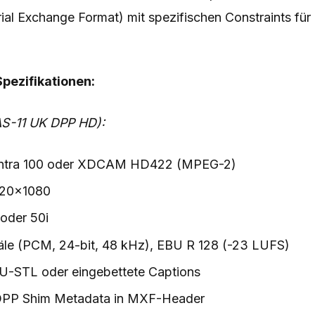
al Exchange Format) mit spezifischen Constraints für
pezifikationen:
S-11 UK DPP HD):
Intra 100 oder XDCAM HD422 (MPEG-2)
920×1080
 oder 50i
äle (PCM, 24-bit, 48 kHz), EBU R 128 (-23 LUFS)
EBU-STL oder eingebettete Captions
DPP Shim Metadata in MXF-Header