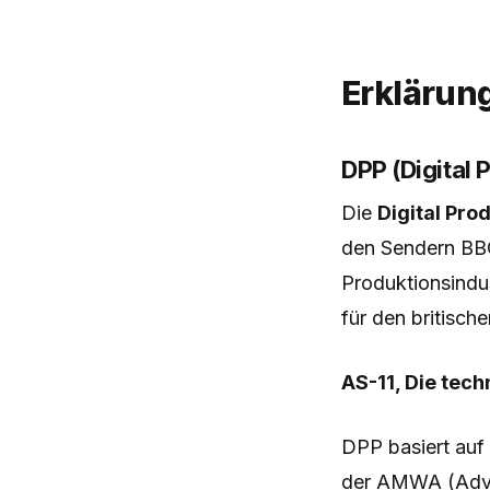
Erklärun
DPP (Digital 
Die
Digital Pro
den Sendern BBC
Produktionsindus
für den britisch
AS-11, Die tec
DPP basiert au
der AMWA (Advan