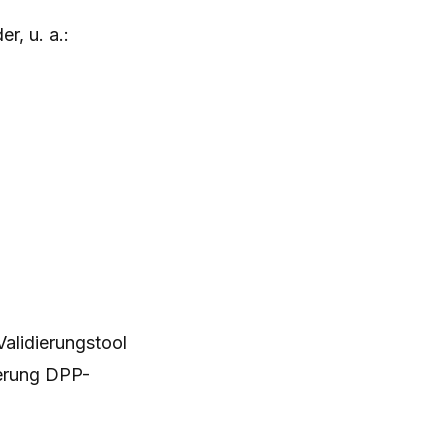
r, u. a.:
Validierungstool
ferung DPP-