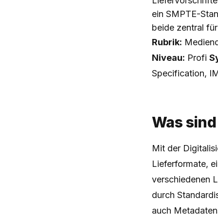
Liefervorschrift
ein SMPTE-Stand
beide zentral fü
Rubrik:
Mediende
Niveau:
Profi
S
Specification, I
Was sind
Mit der Digitali
Lieferformate, e
verschiedenen L
durch Standardis
auch Metadatens