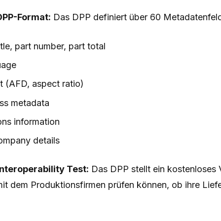
DPP-Format:
Das DPP definiert über 60 Metadatenfelde
le, part number, part total
uage
t (AFD, aspect ratio)
ss metadata
ons information
ompany details
nteroperability Test:
Das DPP stellt ein kostenloses 
mit dem Produktionsfirmen prüfen können, ob ihre Lie