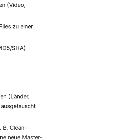
en (Video,
iles zu einer
 (MD5/SHA)
nen (Länder,
s ausgetauscht
. B. Clean-
hne neue Master-