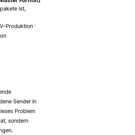
 Master Format)
akete ist,
V-Produktion ·
ion
rende
edene Sender in
dieses Problem
mat, sondern
ngen.