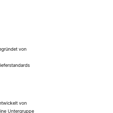
 gegründet von
Lieferstandards
ntwickelt von
eine Untergruppe