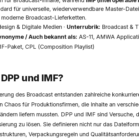
en für Broadcast-Inhalte, während
IMF (Interoperable
ard für universelle, wiederverwendbare Master-Dateip
r moderne Broadcast-Lieferketten.
sign & Digitale Medien ·
Unterrubrik:
Broadcast & T
ynonyme / Auch bekannt als:
AS-11, AMWA Applicat
MF-Paket, CPL (Composition Playlist)
 DPP und IMF?
sierung des Broadcast entstanden zahlreiche konkurrie
in Chaos für Produktionsfirmen, die Inhalte an verschi
ändern liefern mussten. DPP und IMF sind Versuche, 
ierung zu lösen. Sie definieren nicht nur das Dateifor
trukturen, Verpackungsregeln und Qualitätsanforderu