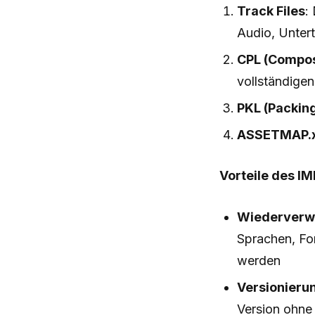
Track Files
:
Audio, Untert
CPL (Composi
vollständige
PKL (Packing
ASSETMAP.
Vorteile des I
Wiederverw
Sprachen, Fo
werden
Versionieru
Version ohne 