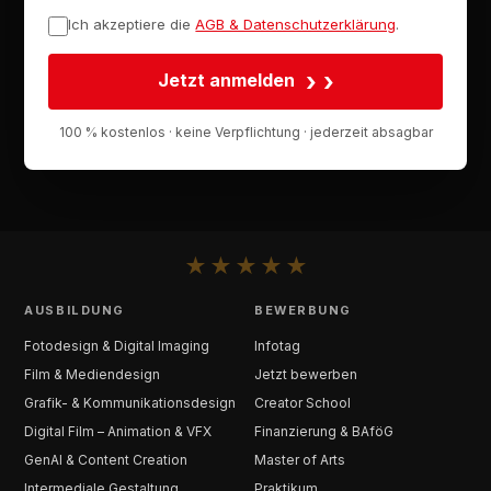
Ich akzeptiere die
AGB & Datenschutzerklärung
.
›
Jetzt anmelden
100 % kostenlos · keine Verpflichtung · jederzeit absagbar
★
★
★
★
★
AUSBILDUNG
BEWERBUNG
Fotodesign & Digital Imaging
Infotag
Film & Mediendesign
Jetzt bewerben
Grafik- & Kommunikationsdesign
Creator School
Digital Film – Animation & VFX
Finanzierung & BAföG
GenAI & Content Creation
Master of Arts
Intermediale Gestaltung
Praktikum