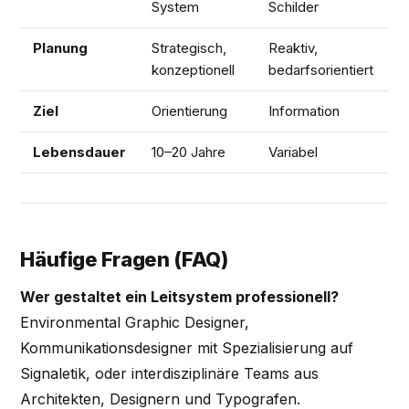
System
Schilder
i
Planung
Strategisch,
Reaktiv,
M
konzeptionell
bedarfsorientiert
Ziel
Orientierung
Information
I
Lebensdauer
10–20 Jahre
Variabel
3
Häufige Fragen (FAQ)
Wer gestaltet ein Leitsystem professionell?
Environmental Graphic Designer,
Kommunikationsdesigner mit Spezialisierung auf
Signaletik, oder interdisziplinäre Teams aus
Architekten, Designern und Typografen.