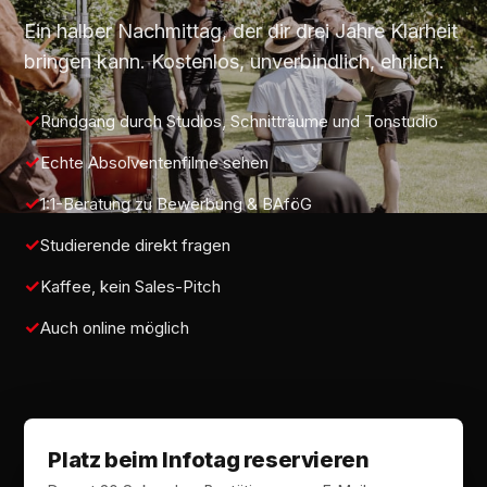
Ein halber Nachmittag, der dir drei Jahre Klarheit
bringen kann. Kostenlos, unverbindlich, ehrlich.
Rundgang durch Studios, Schnitträume und Tonstudio
Echte Absolventenfilme sehen
1:1-Beratung zu Bewerbung & BAföG
Studierende direkt fragen
Kaffee, kein Sales-Pitch
Auch online möglich
Platz beim Infotag reservieren