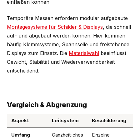
einfließen können.
Temporäre Messen erfordern modular aufgebaute
Montagesysteme für Schilder & Displays
, die schnell
auf- und abgebaut werden können. Hier kommen
häufig Klemmsysteme, Spannseile und freistehende
Displays zum Einsatz. Die
Materialwahl
beeinflusst
Gewicht, Stabilität und Wiederverwendbarkeit
entscheidend.
Vergleich & Abgrenzung
Aspekt
Leitsystem
Beschilderung
C
Umfang
Ganzheitliches
Einzelne
M