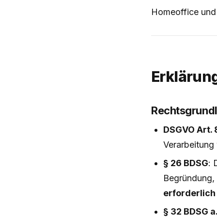
Homeoffice und k
Erklärun
Rechtsgrund
DSGVO Art. 
Verarbeitung
§ 26 BDSG
: 
Begründung, 
erforderlich
§ 32 BDSG a.