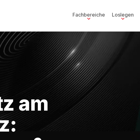
Fachbereiche
Loslegen
tz am
z: