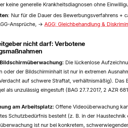
er keine generelle Krankheitsdiagnosen ohne Einwillig
ten
: Nur für die Dauer des Bewerbungsverfahrens + 
 AGG-Ansprüche, →
AGG: Gleichbehandlung & Diskrimi
itgeber nicht darf: Verbotene
gsmaßnahmen
 Bildschirmüberwachung:
Die lückenlose Aufzeichn
 oder der Bildschirminhalt ist nur in extremen Ausnahm
 Verdacht auf schwere Straftat, verhältnismäßig). Das
gel als unzulässig eingestuft (BAG 27.7.2017, 2 AZR 681
ung am Arbeitsplatz:
Offene Videoüberwachung kann
es Schutzbedürfnis besteht (z. B. in der Haustechnik 
oüberwachung ist nur bei konkretem, schwerwiegende