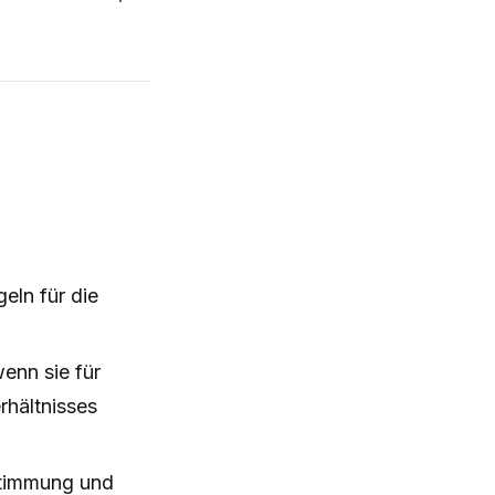
eln für die
enn sie für
hältnisses
stimmung und