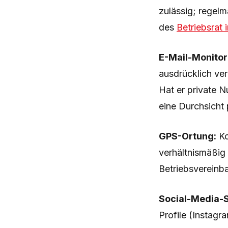
zulässig; regel
des
Betriebsrat
E-Mail-Monitor
ausdrücklich ver
Hat er private N
eine Durchsicht p
GPS-Ortung:
Ko
verhältnismäßig 
Betriebsvereinb
Social-Media-
Profile (Instag