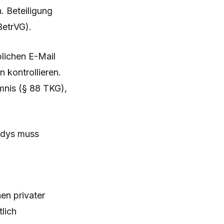
. Beteiligung
BetrVG).
lichen E-Mail
 kontrollieren.
mnis (§ 88 TKG),
ndys muss
en privater
lich