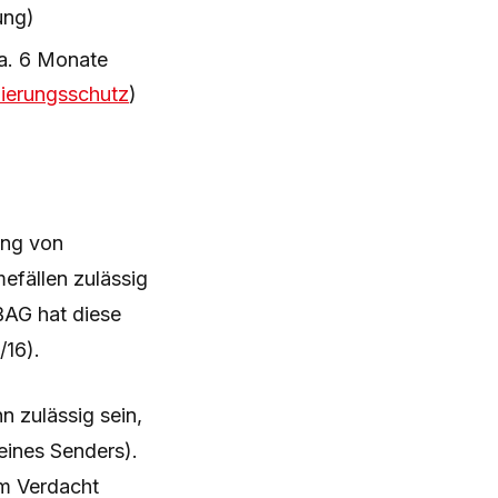
ung)
ca. 6 Monate
nierungsschutz
)
ung von
efällen zulässig
 BAG hat diese
/16).
 zulässig sein,
eines Senders).
m Verdacht