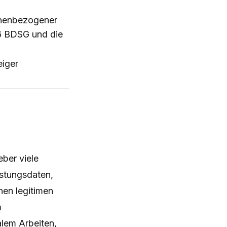
onenbezogener
6 BDSG und die
eiger
eber viele
istungsdaten,
hen legitimen
m
alem Arbeiten,