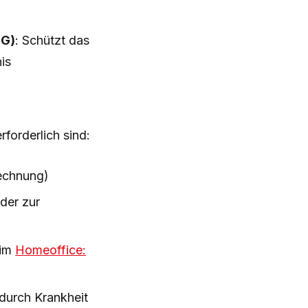
GG)
: Schützt das
is
rforderlich sind:
echnung)
der zur
 im
Homeoffice:
durch Krankheit