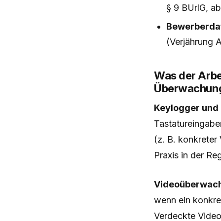
§ 9 BUrlG, ab
Bewerberda
(Verjährung
Was der Arbe
Überwachun
Keylogger und
Tastatureingaben
(z. B. konkreter
Praxis in der Re
Videoüberwach
wenn ein konkret
Verdeckte Vide