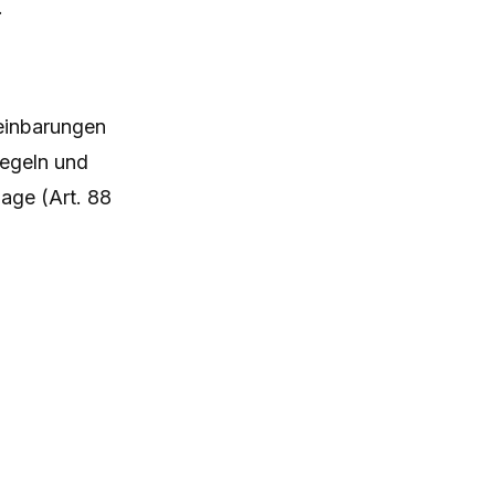
.
einbarungen
regeln und
age (Art. 88