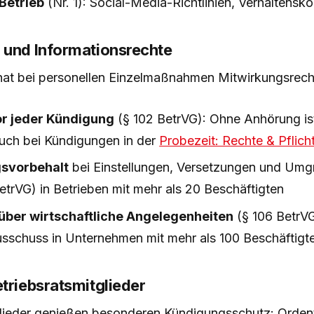
Betrieb
(Nr. 1): Social-Media-Richtlinien, Verhaltensk
 und Informationsrechte
 hat bei personellen Einzelmaßnahmen Mitwirkungsrech
r jeder Kündigung
(§ 102 BetrVG): Ohne Anhörung is
uch bei Kündigungen in der
Probezeit: Rechte & Pflich
svorbehalt
bei Einstellungen, Versetzungen und Umg
etrVG) in Betrieben mit mehr als 20 Beschäftigten
 über wirtschaftliche Angelegenheiten
(§ 106 BetrVG
usschuss in Unternehmen mit mehr als 100 Beschäftigt
triebsratsmitglieder
glieder genießen besonderen Kündigungsschutz: Ordent