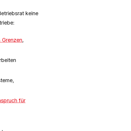
etriebsrat keine
riebe:
& Grenzen
,
rbeiten
steme,
spruch für