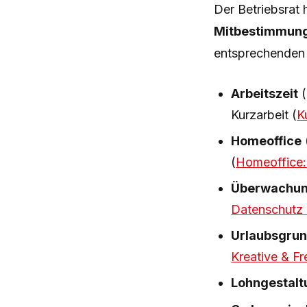
Der Betriebsrat 
Mitbestimmun
entsprechenden 
Arbeitszeit
(
Kurzarbeit (
K
Homeoffice
(
Homeoffice: 
Überwachun
Datenschutz
Urlaubsgru
Kreative & Fr
Lohngestalt