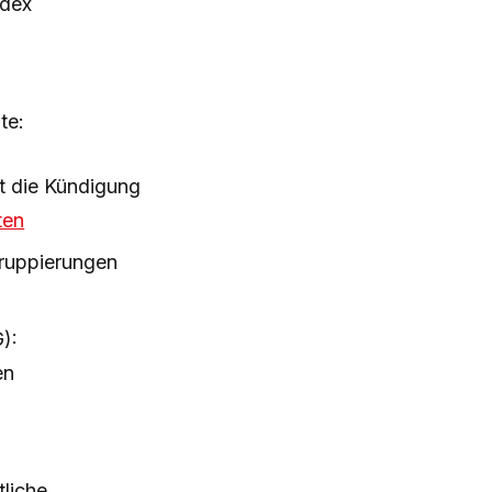
odex
te:
t die Kündigung
ten
ruppierungen
):
en
liche