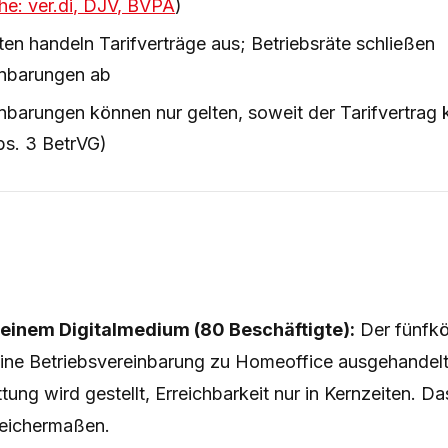
e: ver.di, DJV, BVPA
)
en handeln Tarifverträge aus; Betriebsräte schließen
inbarungen ab
nbarungen können nur gelten, soweit der Tarifvertrag 
bs. 3 BetrVG)
i einem Digitalmedium (80 Beschäftigte):
Der fünfkö
 eine Betriebsvereinbarung zu Homeoffice ausgehande
tung wird gestellt, Erreichbarkeit nur in Kernzeiten. Da
leichermaßen.