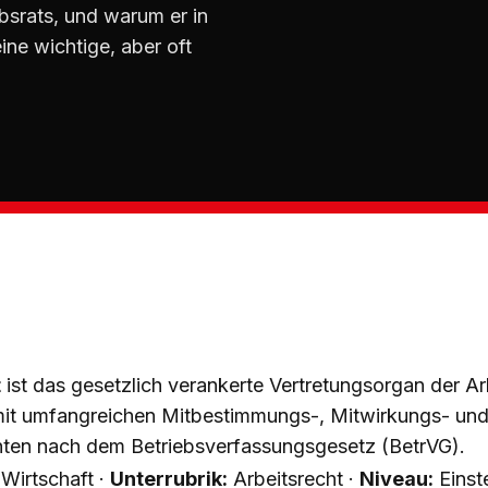
srats, und warum er in
ne wichtige, aber oft
t
ist das gesetzlich verankerte Vertretungsorgan der A
 mit umfangreichen Mitbestimmungs-, Mitwirkungs- un
hten nach dem Betriebsverfassungsgesetz (BetrVG).
Wirtschaft ·
Unterrubrik:
Arbeitsrecht ·
Niveau:
Einst