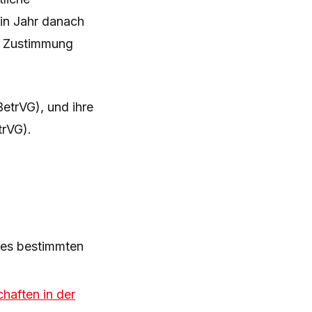
in Jahr danach
r Zustimmung
BetrVG), und ihre
trVG).
nes bestimmten
haften in der