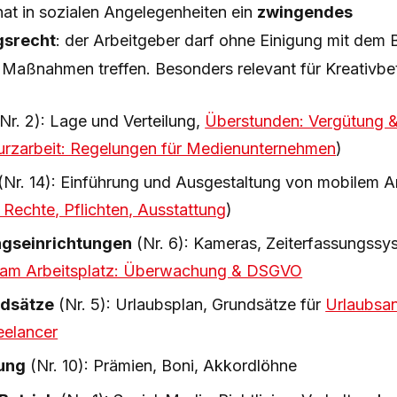
hat in sozialen Angelegenheiten ein
zwingendes
gsrecht
: der Arbeitgeber darf ohne Einigung mit dem B
Maßnahmen treffen. Besonders relevant für Kreativbet
Nr. 2): Lage und Verteilung,
Überstunden: Vergütung 
urzarbeit: Regelungen für Medienunternehmen
)
(Nr. 14): Einführung und Ausgestaltung von mobilem A
Rechte, Pflichten, Ausstattung
)
gseinrichtungen
(Nr. 6): Kameras, Zeiterfassungssy
 am Arbeitsplatz: Überwachung & DSGVO
ndsätze
(Nr. 5): Urlaubsplan, Grundsätze für
Urlaubsan
eelancer
ung
(Nr. 10): Prämien, Boni, Akkordlöhne