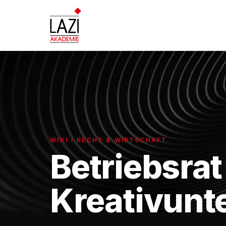
WIKI › RECHT & WIRTSCHAFT
Betriebsrat
Kreativun