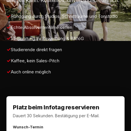
bringen kann. Kostenlos, unverbindlich, ehrlich.
Rundgang durch Studios, Schnitträume und Tonstudio
Echte Absolventenfilme sehen
1:1-Beratung zu Bewerbung & BAföG
Studierende direkt fragen
Kaffee, kein Sales-Pitch
Auch online möglich
Platz beim Infotag reservieren
Dauert 30 Sekunden. Bestätigung per E-Mail.
Wunsch-Termin