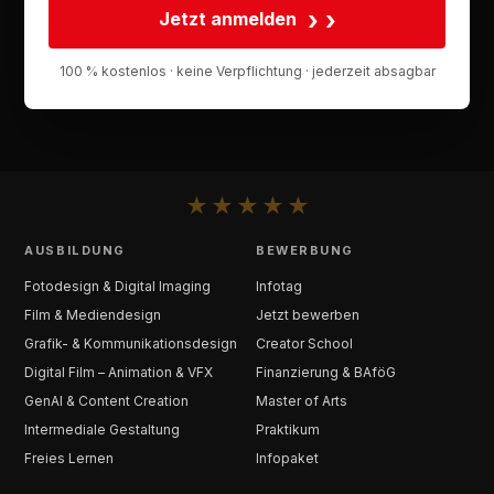
›
Jetzt anmelden
100 % kostenlos · keine Verpflichtung · jederzeit absagbar
★
★
★
★
★
AUSBILDUNG
BEWERBUNG
Fotodesign & Digital Imaging
Infotag
Film & Mediendesign
Jetzt bewerben
Grafik- & Kommunikationsdesign
Creator School
Digital Film – Animation & VFX
Finanzierung & BAföG
GenAI & Content Creation
Master of Arts
Intermediale Gestaltung
Praktikum
Freies Lernen
Infopaket