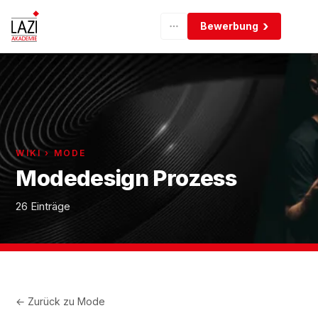
Bewerbung
WIKI › MODE
Modedesign Prozess
26 Einträge
← Zurück zu
Mode