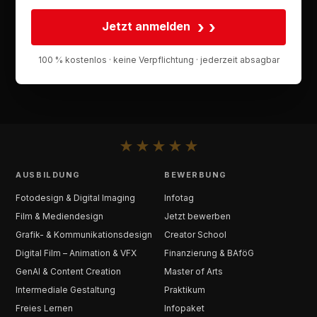
›
Jetzt anmelden
100 % kostenlos · keine Verpflichtung · jederzeit absagbar
★
★
★
★
★
AUSBILDUNG
BEWERBUNG
Fotodesign & Digital Imaging
Infotag
Film & Mediendesign
Jetzt bewerben
Grafik- & Kommunikationsdesign
Creator School
Digital Film – Animation & VFX
Finanzierung & BAföG
GenAI & Content Creation
Master of Arts
Intermediale Gestaltung
Praktikum
Freies Lernen
Infopaket