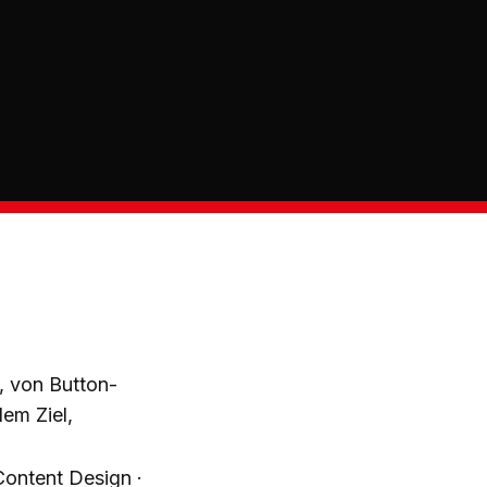
n, von Button-
em Ziel,
ontent Design ·