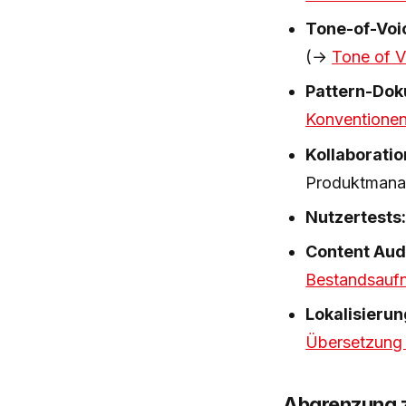
Tone-of-Voi
(→
Tone of V
Pattern-Dok
Konventione
Kollaboratio
Produktmanag
Nutzertests
Content Audi
Bestandsauf
Lokalisierun
Übersetzung
Abgrenzung z