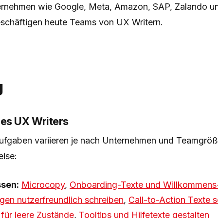
rnehmen wie Google, Meta, Amazon, SAP, Zalando und
chäftigen heute Teams von UX Writern.
g
es UX Writers
ufgaben variieren je nach Unternehmen und Teamgrö
eise:
ssen:
Microcopy
,
Onboarding-Texte und Willkommens
gen nutzerfreundlich schreiben
,
Call-to-Action Texte 
 für leere Zustände
,
Tooltips und Hilfetexte gestalten