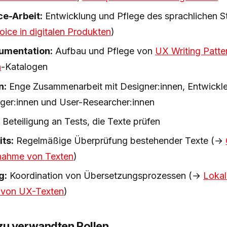
ce-Arbeit:
Entwicklung und Pflege des sprachlichen St
oice in digitalen Produkten
)
umentation:
Aufbau und Pflege von
UX Writing Patte
n
-Katalogen
n:
Enge Zusammenarbeit mit Designer:innen, Entwickle
er:innen und User-Researcher:innen
:
Beteiligung an Tests, die Texte prüfen
ts:
Regelmäßige Überprüfung bestehender Texte (→
nahme von Texten
)
g:
Koordination von Übersetzungsprozessen (→
Lokal
 von UX-Texten
)
u verwandten Rollen