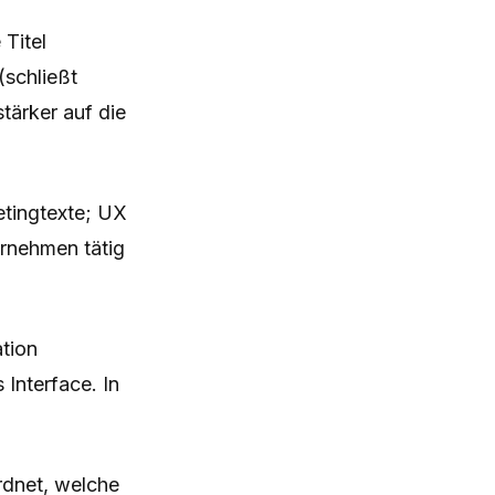
Titel
(schließt
tärker auf die
tingtexte; UX
ernehmen tätig
tion
 Interface. In
rdnet, welche