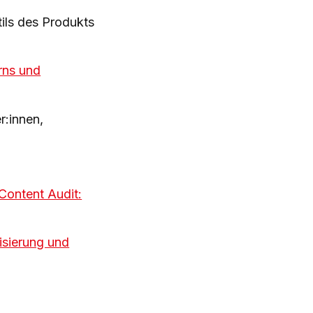
ils des Produkts
rns und
r:innen,
Content Audit:
isierung und