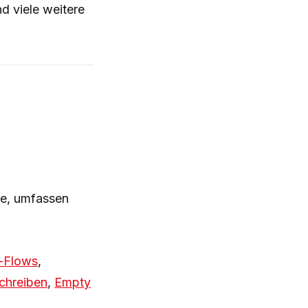
 viele weitere
ße, umfassen
-Flows
,
schreiben
,
Empty