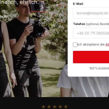
ndlich, ehrlich.
E-Mail
tudio
Telefon
(optional, Best
Ich akzeptiere die
A
100 % kostenl
★
★
★
★
★