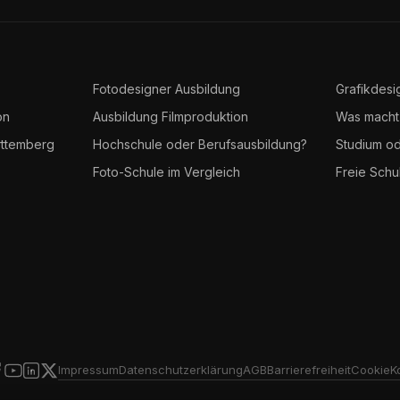
Fotodesigner Ausbildung
Grafikdesi
on
Ausbildung Filmproduktion
Was macht
ttemberg
Hochschule oder Berufsausbildung?
Studium od
Foto-Schule im Vergleich
Freie Schu
Impressum
Datenschutzerklärung
AGB
Barrierefreiheit
Cookie
K