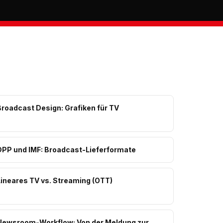
Broadcast Design: Grafiken für TV
DPP und IMF: Broadcast-Lieferformate
Lineares TV vs. Streaming (OTT)
Newsroom-Workflow: Von der Meldung zur