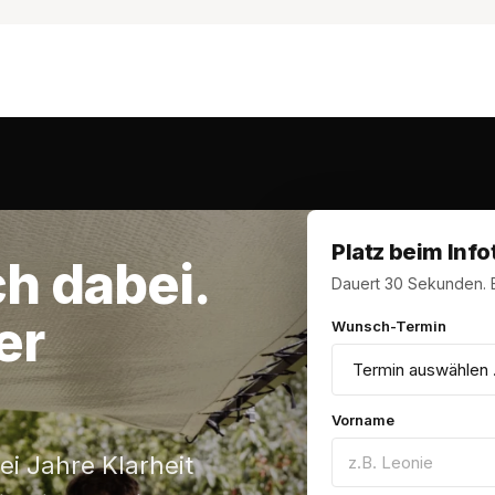
Platz beim Info
ch
dabei.
Dauert 30 Sekunden. B
er
Wunsch-Termin
Vorname
ei Jahre Klarheit