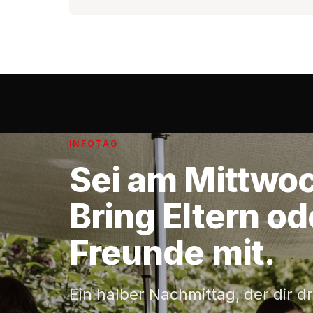
INFOTAG
Sei am
Mittwo
Bring Eltern od
Freunde mit.
Ein halber Nachmittag, der dir dr