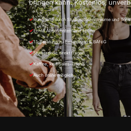
bringen kann. Kostenlos, unverbi
Rundgang durch Studios, Schnitträume und Tons
Echte Absolventenfilme sehen
1:1-Beratung zu Bewerbung & BAföG
Studierende direkt fragen
Kaffee, kein Sales-Pitch
Auch online möglich