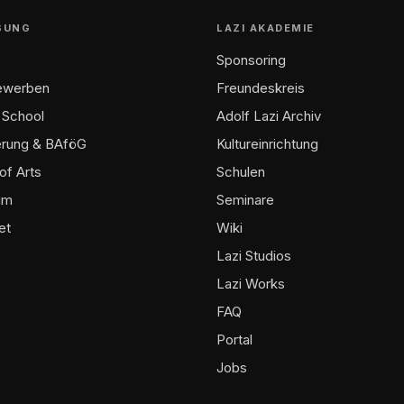
BUNG
LAZI AKADEMIE
Sponsoring
bewerben
Freundeskreis
 School
Adolf Lazi Archiv
erung & BAföG
Kultureinrichtung
of Arts
Schulen
um
Seminare
et
Wiki
Lazi Studios
Lazi Works
FAQ
Portal
Jobs