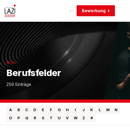
Bewerbung
WIKI
Berufsfelder
259 Einträge
A
B
C
D
E
F
G
H
I
J
K
L
M
N
O
P
Q
R
S
T
U
V
W
Z
#